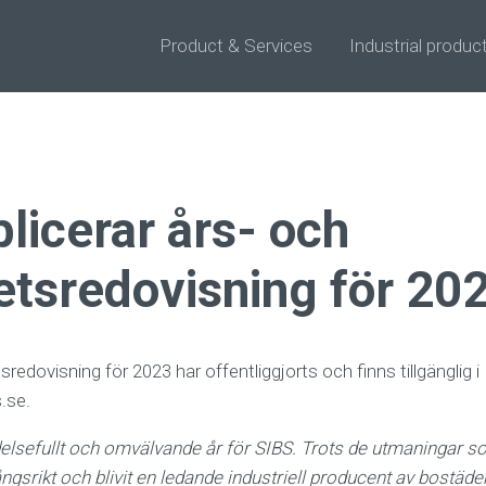
Product & Services
Industrial produc
licerar års- och
etsredovisning för 20
sredovisning för 2023 har offentliggjorts och finns tillgänglig
.se.
ydelsefullt och omvälvande år för SIBS. Trots de utmaningar so
gsrikt och blivit en ledande industriell producent av bostäder