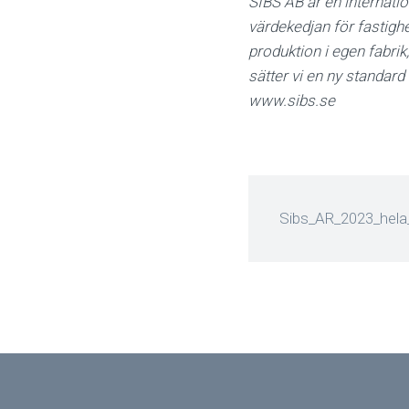
SIBS AB är en internati
värdekedjan för fastigh
produktion i egen fabrik,
sätter vi en ny standar
www.sibs.se
Sibs_AR_2023_hela