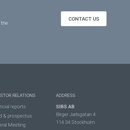
CONTACT US
 the
ESTOR RELATIONS
ADDRESS
ncial reports
SIBS AB
Birger Jarlsgatan 4
d & prospectus
114 34 Stockholm
eral Meeting