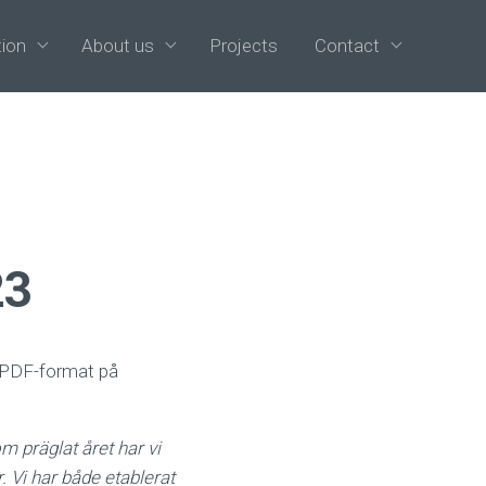
tion
About us
Projects
Contact
23
 i PDF-format på
m präglat året har vi
. Vi har både etablerat