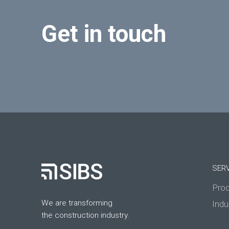
Get in touch
SER
Prod
We are transforming
Indu
the construction industry.