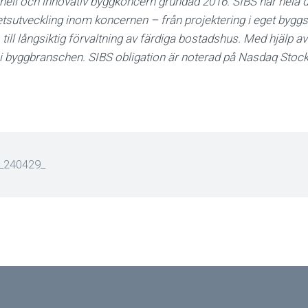
onell och innovativ byggkoncern grundad 2016. SIBS har hela 
etsutveckling inom koncernen – från projektering i eget byggs
 till långsiktig förvaltning av färdiga bostadshus. Med hjälp av
d i byggbranschen. SIBS obligation är noterad på Nasdaq Sto
_240429_