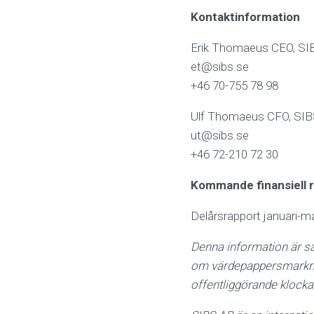
Kontaktinformation
Erik Thomaeus
CEO, SI
et@sibs.se
+46 70-755 78 98
Ulf Thomaeus
CFO, SI
ut@sibs.se
+46 72-210 72 30
Kommande finansiell 
Delårsrapport januari-m
Denna information är så
om värdepappersmarkna
offentliggörande klocka