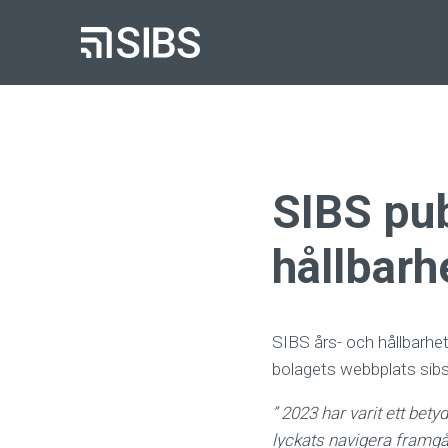
SIBS pub
hållbarh
SIBS års- och hållbarhet
bolagets webbplats sibs
” 2023 har varit ett bet
lyckats navigera framgån