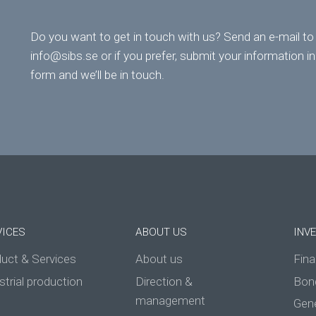
Do you want to get in touch with us? Send an e-mail to
info@sibs.se
or if you prefer, submit your information in
form and we’ll be in touch.
VICES
ABOUT US
INV
uct & Services
About us
Fina
strial production
Direction &
Bon
management
Gen