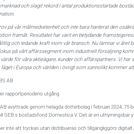
 marknad och slagit rekord i antal produktionsstartade bostäd
mation.
 prov på vår målmedvetenhet och inte bara hanterat den osäkr
bition framåt. Resultatet har varit en betydande framstegsresa
litlig och ledande kraft inom vår bransch. Nu lämnar vi året
okus på vårt affärssegment inom industriell försäljning komme
värde för våra aktieägare, kunder och affärspartners. Vi har 
 läget i Europa och världen i övrigt som sannolikt kommer att
IBS AB
ter rapportperiodens utgång
B avyttrade genom helägda dotterbolag i februari 2024, 75 bo
till SEB:s bostadsfond Domestica V. Det är en uthyrningsbar y
inte att tryckas utan distribueras och tillgängliggörs digitalt.