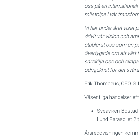
oss på en internationell
milstolpe i vår transfor
Vi har under året visat
drivit vår vision och am
etablerat oss som en på
övertygade om att vårt f
särskilja oss och skapa 
ödmjukhet för det svåra
Erik Thomaeus, CEO, S
Väsentliga händelser ef
Sveaviken Bostad A
Lund Parasollet 2 
Årsredovisningen kommer 